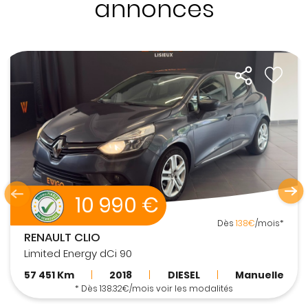
annonces
10 990 €
Dès
138€
/mois*
RENAULT CLIO
Limited Energy dCi 90
57 451 Km
|
2018
|
DIESEL
|
Manuelle
* Dès 138.32€/mois voir les modalités